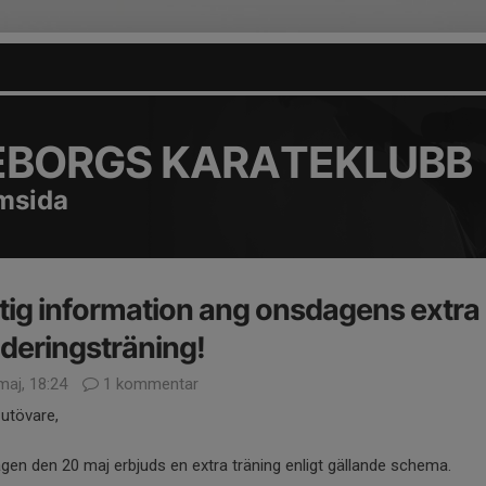
EBORGS KARATEKLUBB
emsida
tig information ang onsdagens extra
deringsträning!
maj, 18:24
1 kommentar
utövare,
en den 20 maj erbjuds en extra träning enligt gällande schema.