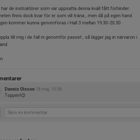
 har de instruktörer som var uppsatta denna kväll fått förhinder.
heten finns dock kvar för er som vill träna , men då på egen hand.
ngen kommer kunna genomföras i Hall 3 mellan 19.30-20.30.
ppla till mig i de fall ni genomför passet , så lägger jag in närvaron i
and.
rn
entarer
Dennis Olsson
18 maj, 15:36
Toppen!😊