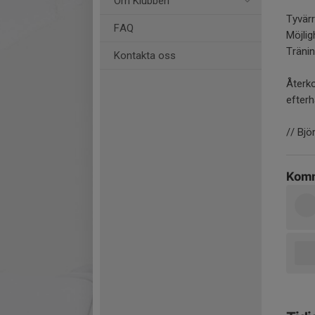
Om Klubben
Tyvärr
FAQ
Möjlig
Träni
Kontakta oss
Återko
efterh
// Bjö
Komm