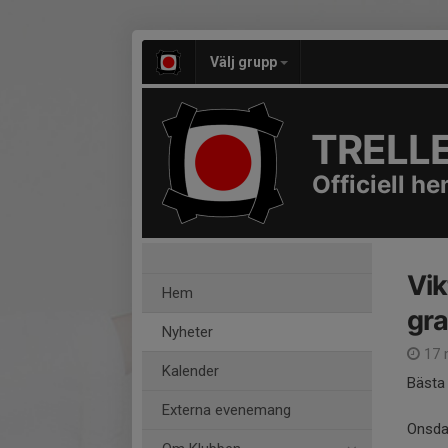
Välj grupp
TRELL
Officiell h
Vik
Hem
gra
Nyheter
17 
Kalender
Bästa 
Externa evenemang
Onsdag