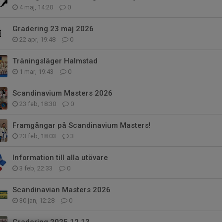
4 maj, 14:20
0
Gradering 23 maj 2026
22 apr, 19:48
0
Träningsläger Halmstad
1 mar, 19:43
0
Scandinavium Masters 2026
23 feb, 18:30
0
Framgångar på Scandinavium Masters!
23 feb, 18:03
3
Information till alla utövare
3 feb, 22:33
0
Scandinavian Masters 2026
30 jan, 12:28
0