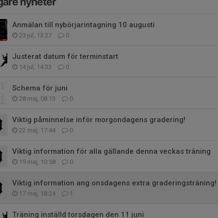
gare nyheter
Anmälan till nybörjarintagning 10 augusti
23 jul, 13:27
0
Justerat datum för terminstart
14 jul, 14:33
0
Schema för juni
28 maj, 08:13
0
Viktig påminnelse inför morgondagens gradering!
22 maj, 17:44
0
Viktig information för alla gällande denna veckas träning
19 maj, 10:58
0
Viktig information ang onsdagens extra graderingsträning!
17 maj, 18:24
1
Träning inställd torsdagen den 11 juni