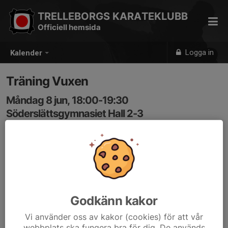
TRELLEBORGS KARATEKLUBB
Officiell hemsida
Logga in
Kalender
Träning Vuxen
Måndag 8 jun, 18:00-19:30
Söderslättsgymnasiet Hall 2-3
Samling: 18:00
Godkänn kakor
Vi använder oss av kakor (cookies) för att vår
webbplats ska fungera bra för dig. De används